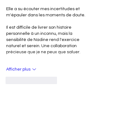
Elle a su écouter mes incertitudes et 
m'épauler dans les moments de doute. 
Il est difficile de livrer son histoire 
personnelle à un inconnu, mais la 
sensibilité de Nadine rend l'exercice 
naturel et serein. Une collaboration 
précieuse que je ne peux que saluer.
Afficher plus
J'aime
Répondre
nadinedefoug
26 mars
En réponse à
Tristan Morand
Merci Tristan.  Ces mots me touchent.  
Votre parcours est incroyable et j'ai 
adoré partager un bout de chemin 
avec vous.