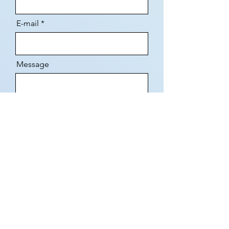
E-mail
Message
Choisissez le type de prestation
Correction simple
Correction approfondie
Relecture du braille
Saisie texte Word et mise en page
Correction sur épreuve papier
Secrétariat
Mise en forme livre broché
Envoyer