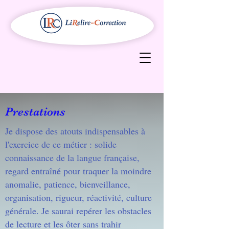
Prestations
Je dispose des atouts indispensables à
l'exercice de ce métier : solide
connaissance de la langue française,
regard entraîné pour traquer la moindre
anomalie, patience, bienveillance,
organisation, rigueur, réactivité, culture
générale. Je saurai repérer les obstacles
de lecture et les ôter sans trahir